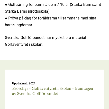
● Golfträning för barn i åldern 7-10 år (Starka Barn samt
Starka Barns idrottsskola).
● Pröva på-dag för föräldrarna tillsammans med sina
barn/ungdomar.
Svenska Golfförbundet har mycket bra material -
Golfäventyret i skolan.
Meny
för
medlemmar
Uppdaterad:
2021
Broschyr - Golfäventyret i skolan - framtagen
av Svenska Golfförbundet