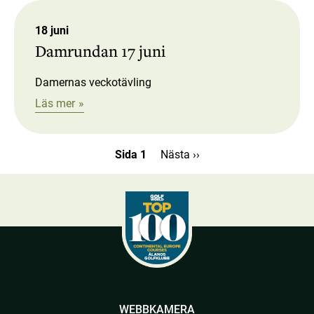
18 juni
Damrundan 17 juni
Damernas veckotävling
Läs mer
Sida 1
Nästa
Nästa ››
sida
Paginering
WEBBKAMERA