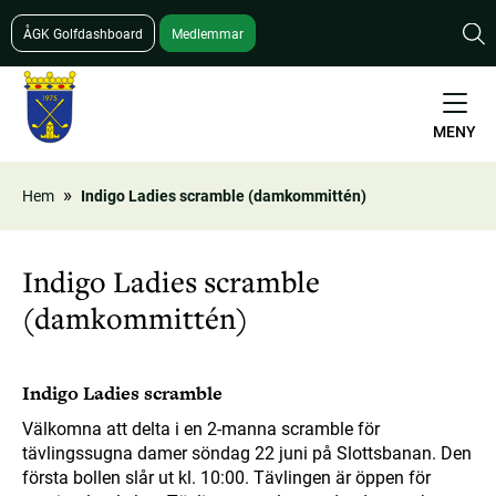
Hoppa
ÅGK Golfdashboard
Medlemmar
till
huvudinnehåll
MENY
Hem
Indigo Ladies scramble (damkommittén)
Länkstig
Indigo Ladies scramble
(damkommittén)
Indigo Ladies scramble
Välkomna att delta i en 2-manna scramble för
tävlingssugna damer söndag 22 juni på Slottsbanan. Den
första bollen slår ut kl. 10:00. Tävlingen är öppen för