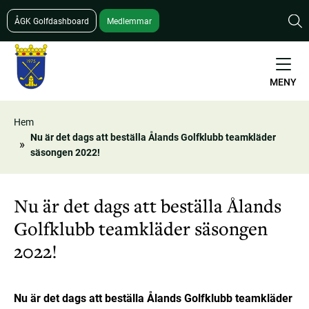
Hoppa
ÅGK Golfdashboard
Medlemmar
till
huvudinnehåll
MENY
Hem
Nu är det dags att beställa Ålands Golfklubb teamkläder
Länkstig
säsongen 2022!
Nu är det dags att beställa Ålands
Golfklubb teamkläder säsongen
2022!
Nu är det dags att beställa Ålands Golfklubb teamkläder