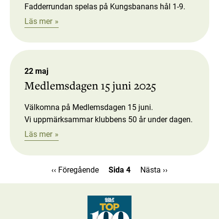
Fadderrundan spelas på Kungsbanans hål 1-9.
Läs mer
22 maj
Medlemsdagen 15 juni 2025
Välkomna på Medlemsdagen 15 juni.
Vi uppmärksammar klubbens 50 år under dagen.
Läs mer
Föregående
‹‹ Föregående
Sida 4
Nästa
Nästa ››
sida
sida
Paginering