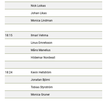
Nick Loikas
Johan Likas
Monica Lindman
18:15
Ilmari Vehma
Linus Emretsson
Måns Manelius
Hildemar Nordwall
18:24
Kevin Hellström
Jonatan Björni
Tobias Styrström
Monica Gruner