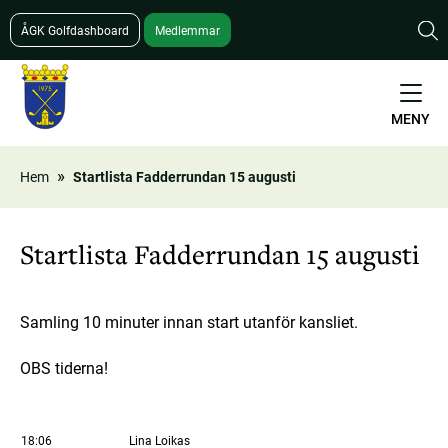
Hoppa
ÅGK Golfdashboard
Medlemmar
till
huvudinnehåll
MENY
Hem
Startlista Fadderrundan 15 augusti
Länkstig
Startlista Fadderrundan 15 augusti
Samling 10 minuter innan start utanför kansliet.
OBS tiderna!
18:06
Lina Loikas