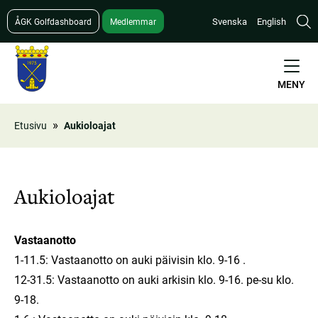
Hyppää
Svenska
English
ÅGK Golfdashboard
Medlemmar
pääsisältöön
MENY
Etusivu
Aukioloajat
Murupolku
Aukioloajat
Vastaanotto
1-11.5: Vastaanotto on auki päivisin klo. 9-16 .
12-31.5: Vastaanotto on auki arkisin klo. 9-16. pe-su klo.
9-18.