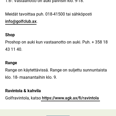
1.6-: Vastaanotto on auki päivisin klo. 9-18.
Meidät tavoittaa puh. 018-41500 tai sähköposti
info@golfclub.ax
.
Shop
Proshop
on auki kun vastaanotto on auki. Puh.
+ 358 18
43 11 40.
Range
Range on käytettävissä. Range on suljettu sunnuntaista
klo. 18- maanantaihin klo. 9.
Ravintola & kahvila
Golfravintola, katso
https://www.agk.ax/fi/ravintola