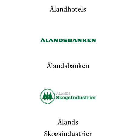
Ålandhotels
Ålandsbanken
Ålands
Skogsindustrier