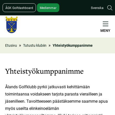
Hyppää
Svenska
ÅGK Golfdashboard
Medlemmar
pääsisältöön
MENY
Etusivu
Tutustu klubiin
Yhteistyökumppanimme
Murupolku
Yhteistyökumppanimme
Ålands Golfklubb pyrkii jatkuvasti kehittämään
toimintaansa voidakseen tarjota parasta vierailleen ja
jäsenilleen. Tavoitteeseen päästäksemme saamme apua
myös useilta elinkeinoelämän