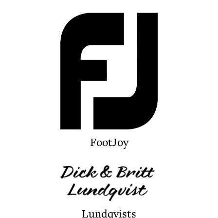
FootJoy
Lundqvists