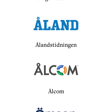
Ålandstidningen
Ålcom