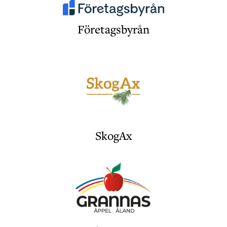
Företagsbyrån
SkogAx