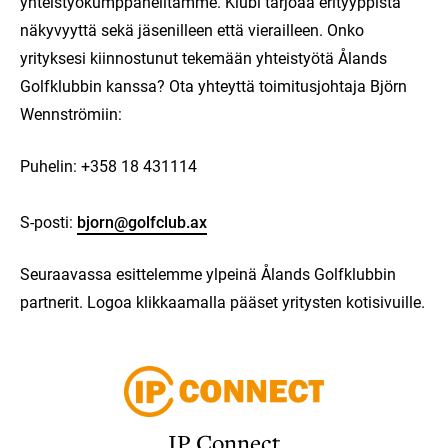
yhteistyökumppaneiltamme. Klubi tarjoaa erityyppistä
näkyvyyttä sekä jäsenilleen että vierailleen. Onko
yrityksesi kiinnostunut tekemään yhteistyötä Ålands
Golfklubbin kanssa? Ota yhteyttä toimitusjohtaja Björn
Wennströmiin:
Puhelin: +358 18 431114
S-posti:
bjorn@golfclub.ax
Seuraavassa esittelemme ylpeinä Ålands Golfklubbin
partnerit. Logoa klikkaamalla pääset yritysten kotisivuille.
Meny
för
IP Connect