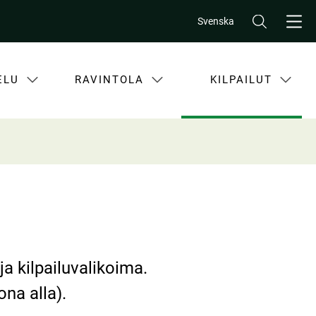
Svenska
ELU
RAVINTOLA
KILPAILUT
Makuelämyksiä golfklubin lähellä
Kilpailukalenteri
ja kilpailuvalikoima.
ona alla).