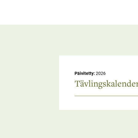
Meny
för
medlemmar
Päivitetty:
2026
Tävlingskalende