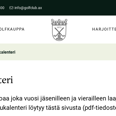
500
info@golfclub.ax
OLFKAUPPA
HARJOITT
Alkeiskurssit
Yksityistunnit
Fadderrundor
kalenteri
teri
aa joka vuosi jäsenilleen ja vierailleen laa
kalenteri löytyy tästä sivusta (pdf-tiedost